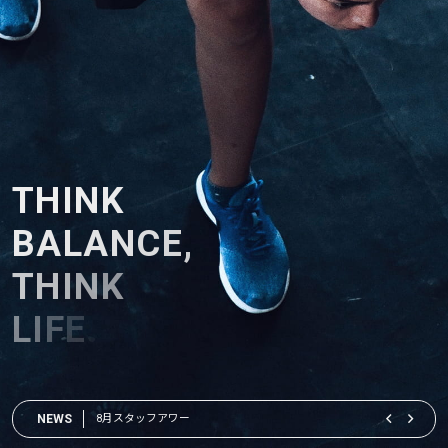
T
H
I
N
K
B
A
L
A
N
C
E
,
T
H
I
N
K
L
I
F
E
.
あなたの生活を、理想のバランスに。
NEWS
8月も延長！夏の特別キャンペーン開催中♪
三輪崎