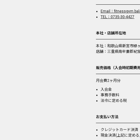
Email：fitnessgym.ba
TEL：0735-30-4427
本社・店舗所在地
本社：和歌山県新宮市緑ヶ丘1
店舗：三重県南牟婁郡紀宝町
販売価格（入会時初期費
月会費2ヶ月分
入会金
事務手数料
法令に定める税
お支払い方法
クレジットカード決済
現金決済(上記に定め