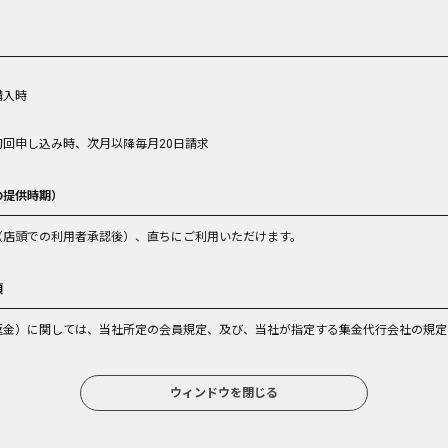
購入時
回申し込み時、次月以降毎月20日請求
の提供時期）
（店頭での利用者承認後）、直ちにご利用いただけます。
項
返金）に関しては、当社所定の会員規定、及び、当社が指定する集金代行会社の規定
ウィンドウを閉じる