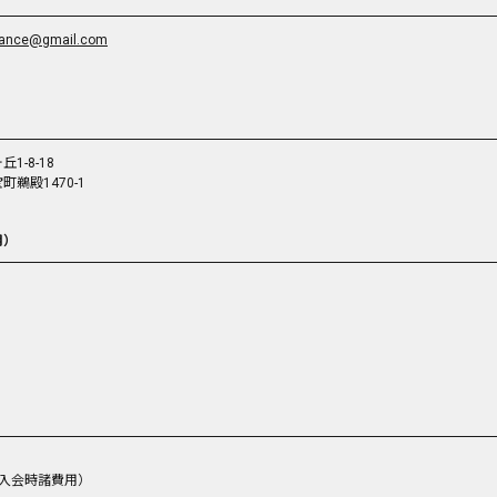
lance@gmail.com
-8-18
鵜殿1470-1
用）
る入会時諸費用）